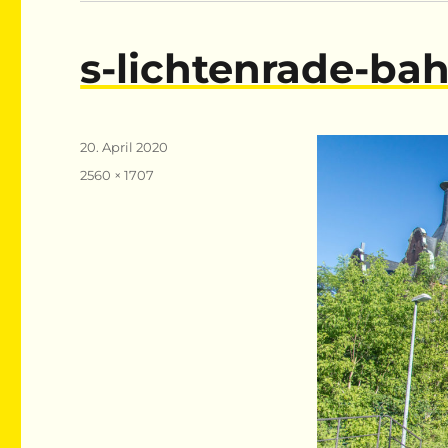
s-lichtenrade-bah
Veröffentlicht
20. April 2020
am
Volle
2560 × 1707
Größe