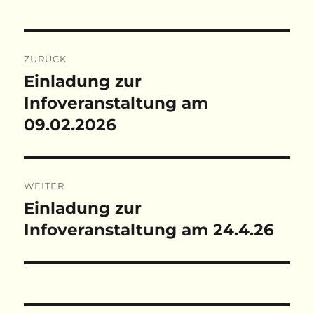
Beitragsnavigation
ZURÜCK
Einladung zur
Vorheriger
Beitrag:
Infoveranstaltung am
09.02.2026
WEITER
Einladung zur
Nächster
Beitrag:
Infoveranstaltung am 24.4.26