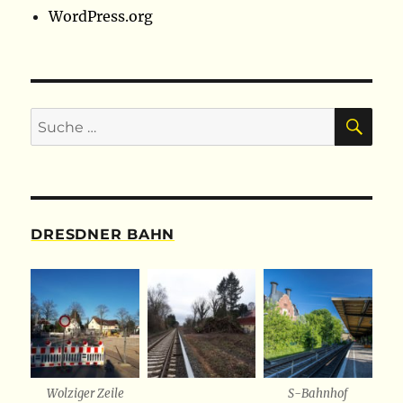
WordPress.org
SU
Suche
nach:
DRESDNER BAHN
Wolziger Zeile
S-Bahnhof