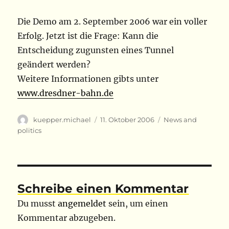
Die Demo am 2. September 2006 war ein voller
Erfolg. Jetzt ist die Frage: Kann die
Entscheidung zugunsten eines Tunnel
geändert werden?
Weitere Informationen gibts unter
www.dresdner-bahn.de
Autor
Veröffentlicht
Kategorien
kuepper.michael
11. Oktober 2006
News and
am
politics
Schreibe einen Kommentar
Du musst
angemeldet
sein, um einen
Kommentar abzugeben.