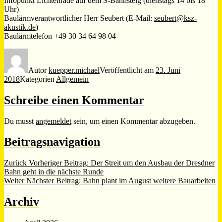
Infopunkt Lichtenrade auf dem S-Bahnsteig (dienstags 14 bis 18
Uhr)
Baulärmverantwortlicher Herr Seubert (E-Mail:
seubert@ksz-
akustik.de
)
Baulärmtelefon +49 30 34 64 98 04
Autor
kuepper.michael
Veröffentlicht am
23. Juni
2018
Kategorien
Allgemein
Schreibe einen Kommentar
Du musst
angemeldet
sein, um einen Kommentar abzugeben.
Beitragsnavigation
Zurück
Vorheriger Beitrag:
Der Streit um den Ausbau der Dresdner
Bahn geht in die nächste Runde
Weiter
Nächster Beitrag:
Bahn plant im August weitere Bauarbeiten
Archiv