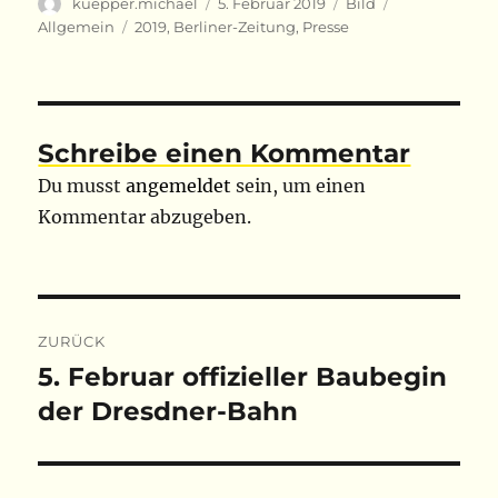
Autor
Veröffentlicht
Format
Kategorien
kuepper.michael
5. Februar 2019
Bild
am
Schlagwörter
Allgemein
2019
,
Berliner-Zeitung
,
Presse
Schreibe einen Kommentar
Du musst
angemeldet
sein, um einen
Kommentar abzugeben.
Beitragsnavigation
ZURÜCK
5. Februar offizieller Baubegin
Vorheriger
Beitrag:
der Dresdner-Bahn